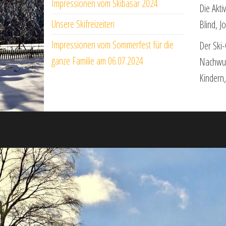
Impressionen vom Skibasar 2024
Die Akti
Unsere Skifreizeiten
Blind, J
Impressionen vom Sommerfest für die
Der Ski-
ganze Familie am 06.07.2024
Nachwuch
Kindern,