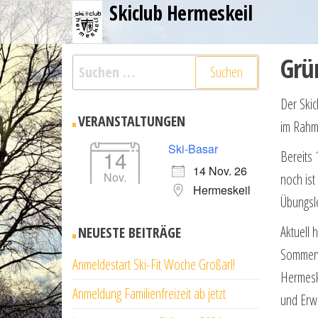
Skiclub Hermeskeil
Zum
Inhalt
springen
Grü
Suchen
nach:
Der Skic
VERANSTALTUNGEN
im Rahm
Ski-Basar
14
Bereits 
14 Nov. 26
Nov.
noch ist
Hermeskeil
Übungsle
Aktuell 
NEUESTE BEITRÄGE
Sommerv
Anmeldestart Ski-Fit Woche Großarl!
Her­mesk
Anmeldung Familienfreizeit ab jetzt
und Erwa