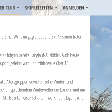
ER CLUB
SKIFREIZEITEN
ANMELDEN
nd Ernst Wilhelmi gegründet und 67 Personen traten
äter folgten bereits Langlauf-Ausbilder. Auch heute
Dupont geleitet wird und mittlerweile über 10
 alle Al­tersgruppen sowie einzelne Winter- und
 bei entsprechendem Winterwetter die Loipen rund um
in-Ski-Be­zirksmeisterschaften, wo Kinder, Jugendliche