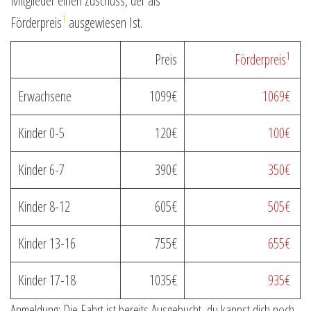
Mitglieder einen Zuschuss, der als
1
Förderpreis
ausgewiesen Ist.
1
Preis
Förderpreis
Erwachsene
1099€
1069€
Kinder 0-5
120€
100€
Kinder 6-7
390€
350€
Kinder 8-12
605€
505€
Kinder 13-16
755€
655€
Kinder 17-18
1035€
935€
Anmeldung: Die Fahrt ist bereits Ausgebucht, du kannst dich noch