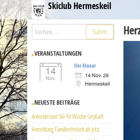
Skiclub Hermeskeil
Zum
Inhalt
springen
Her
Suchen
nach:
VERANSTALTUNGEN
Ski-Basar
14
14 Nov. 26
Nov.
Hermeskeil
NEUESTE BEITRÄGE
Anmeldestart Ski-Fit Woche Großarl!
Anmeldung Familienfreizeit ab jetzt