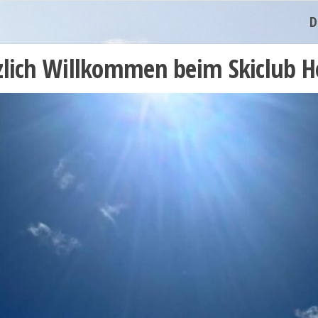
D
zlich Willkommen beim Skiclub H