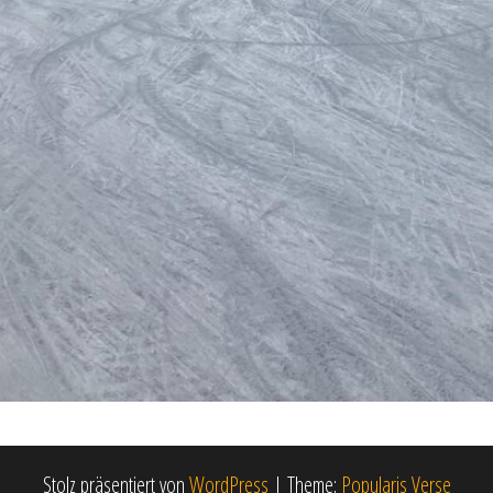
Stolz präsentiert von
WordPress
|
Theme:
Popularis Verse