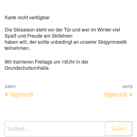
Karte nicht verfügbar
Die Skisaison steht vor der Tür und wer im Winter viel
Spaß und Freude am Skifahren
haben will, der sollte unbedingt an unserer Skigymnastik
teilnehmen.
Wir trainieren Freitags um 19Uhr in der
Grundschulturnhalle.
Beitragsnavigation
Vorheriger
ZURÜCK
WEITER
Nä
Skigymnastik
Skigymnastik
Beitrag
Be
Suchen
nach: