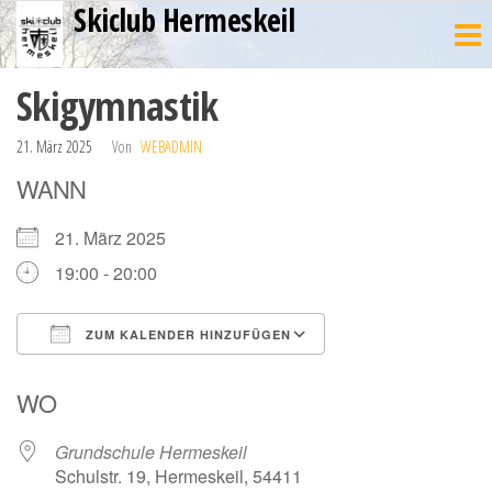
Skiclub Hermeskeil
Zum
Inhalt
springen
Skigymnastik
21. März 2025
Von
WEBADMIN
WANN
21. März 2025
19:00 - 20:00
ZUM KALENDER HINZUFÜGEN
ICS herunterladen
Google Kalender
WO
Grundschule Hermeskeil
Schulstr. 19, Hermeskeil, 54411